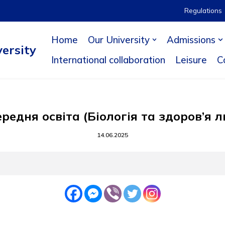
Regulations
Home
Our University
Admissions
ersity
International collaboration
Leisure
C
ередня освіта (Біологія та здоров’я 
14.06.2025