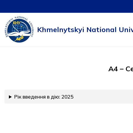
Skip
to
Khmelnytskyi National Univ
content
А4 – С
Рік введення в дію: 2025