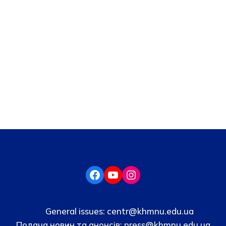
General issues:
centr@khmnu.edu.ua
Подача новин та анонсів:
press@khmnu.edu.ua