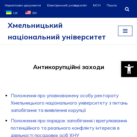
Нормативні документи
Електронний університет
МСН
Пошта
UK
EN
Перейти
Хмельницький
до
вмісту
національний університет
Відкри
Антикорупційні заходи
Положення про уповноважену особу ректорату
Хмельницького національного університету з питань
запобігання та виявлення корупції
Положення про порядок запобігання і врегулювання
потенційного та реального конфлікту інтересів в
діяльності посадових осіб ХНУ