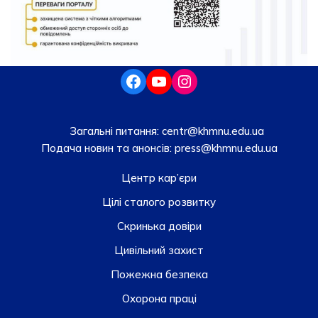
Загальні питання:
centr@khmnu.edu.ua
Подача новин та анонсів:
press@khmnu.edu.ua
Центр кар’єри
Цілі сталого розвитку
Скринька довiри
Цивільний захист
Пожежна безпека
Охорона праці