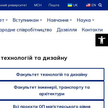
нний університет
МСН
Пошта
UK
EN
ет
Вступникам
Навчання
Наука
ародне співробітництво
Дозвілля
Контакти
Відкри
 технологій та дизайну
Факультет технологій та дизайну
Факультет інженерії, транспорту та
архітектури
Всі проєкти ОП магістерського рівня