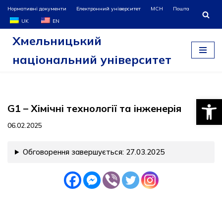
Нормативні документи
Електронний університет
МСН
Пошта
UK
EN
Перейти
Хмельницький
до
вмісту
національний університет
Відкри
G1 – Хімічні технології та інженерія
06.02.2025
Обговорення завершується: 27.03.2025