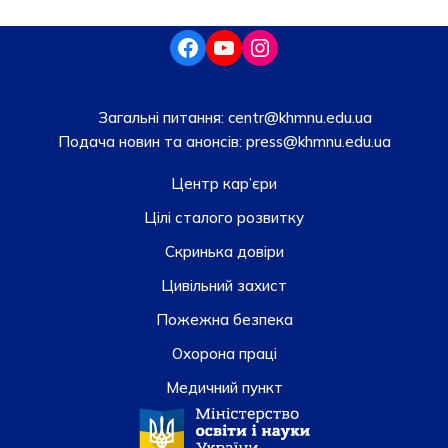
Загальні питання:
centr@khmnu.edu.ua
Подача новин та анонсів:
press@khmnu.edu.ua
Центр кар’єри
Цілі сталого розвитку
Скринька довiри
Цивільний захист
Пожежна безпека
Охорона праці
Медичний пункт