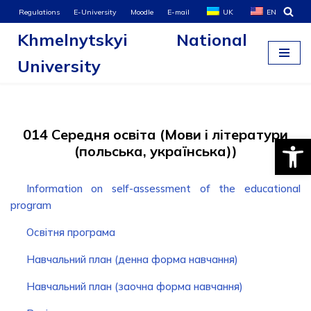
Regulations
E-University
Moodle
E-mail
UK
EN
Khmelnytskyi National
Skip
to
University
content
014 Середня освіта (Мови і літератури
Open
(польська, українська))
Information on self-assessment of the educational
program
Освітня програма
Навчальний план (денна форма навчання)
Навчальний план (заочна форма навчання)