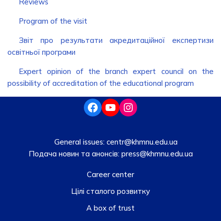
Reviews
Program of the visit
Звіт про результати акредитаційної експертизи
освітньої програми
Expert opinion of the branch expert council on the
possibility of accreditation of the educational program
General issues:
centr@khmnu.edu.ua
Подача новин та анонсів:
press@khmnu.edu.ua
Career center
Цілі сталого розвитку
A box of trust