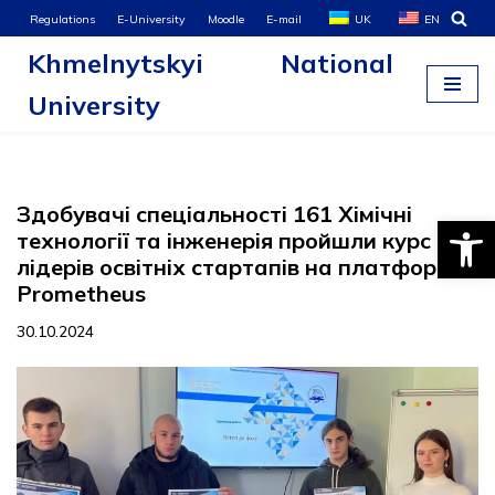
Regulations
E-University
Moodle
E-mail
UK
EN
Khmelnytskyi National
Skip
to
University
content
Здобувачі спеціальності 161 Хімічні
Open
технології та інженерія пройшли курс для
лідерів освітніх стартапів на платформі
Prometheus
30.10.2024