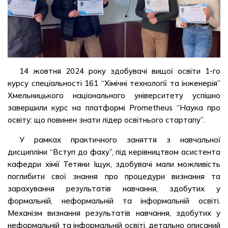
14 жовтня 2024 року здобувачі вищої освіти 1-го
курсу спеціальності 161 “Хімічні технології та інженерія”
Хмельницького національного університету успішно
завершили курс на платформі Prometheus “Наука про
освіту: що повинен знати лідер освітнього стартапу”.
У рамках практичного заняття з навчальної
дисципліни “Вступ до фаху”, під керівництвом асистента
кафедри хімії Тетяни Іщук, здобувачі мали можливість
поглибити свої знання про процедури визнання та
зарахування результатів навчання, здобутих у
формальній, неформальній та інформальній освіті.
Механізм визнання результатів навчання, здобутих у
неформальній та інформальній освіті, детально описаний