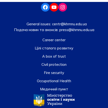
General issues:
centr@khmnu.edu.ua
Подача новин та анонсів:
press@khmnu.edu.ua
Career center
Цілі сталого розвитку
A box of trust
Civil protection
Fire security
Occupational Health
Медичний пункт