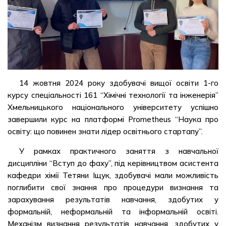
14 жовтня 2024 року здобувачі вищої освіти 1-го
курсу спеціальності 161 “Хімічні технології та інженерія”
Хмельницького національного університету успішно
завершили курс на платформі Prometheus “Наука про
освіту: що повинен знати лідер освітнього стартапу”.
У рамках практичного заняття з навчальної
дисципліни “Вступ до фаху”, під керівництвом асистента
кафедри хімії Тетяни Іщук, здобувачі мали можливість
поглибити свої знання про процедури визнання та
зарахування результатів навчання, здобутих у
формальній, неформальній та інформальній освіті.
Механізм визнання результатів навчання, здобутих у