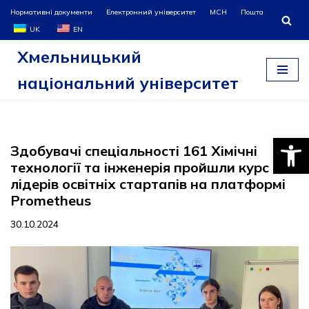
Нормативні документи
Електронний університет
МСН
Пошта
UK
EN
Перейти
Хмельницький
до
вмісту
національний університет
Відкри
Здобувачі спеціальності 161 Хімічні
технології та інженерія пройшли курс для
лідерів освітніх стартапів на платформі
Prometheus
30.10.2024