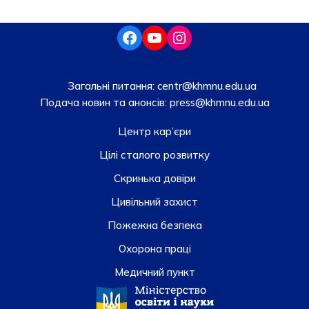
Загальні питання:
centr@khmnu.edu.ua
Подача новин та анонсів:
press@khmnu.edu.ua
Центр кар’єри
Цілі сталого розвитку
Скринька довiри
Цивільний захист
Пожежна безпека
Охорона праці
Медичний пункт