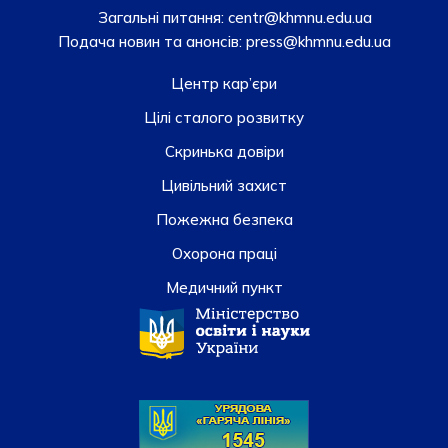
Загальні питання:
centr@khmnu.edu.ua
Подача новин та анонсів:
press@khmnu.edu.ua
Центр кар’єри
Цілі сталого розвитку
Скринька довiри
Цивільний захист
Пожежна безпека
Охорона праці
Медичний пункт