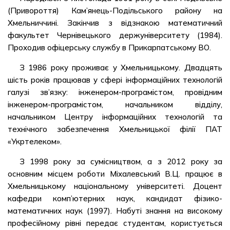
(Привороття) Кам’янець-Подільського району на
Хмельниччині. Закінчив з відзнакою математичний
факультет Чернівецького держуніверситету (1984).
Проходив офіцерську службу в Прикарпатському ВО.
З 1986 року проживає у Хмельницькому. Двадцять
шість років працював у сфері інформаційних технологій
галузі зв’язку: інженером-програмістом, провідним
інженером-програмістом, начальником відділу,
начальником Центру інформаційних технологій та
технічного забезпечення Хмельницької філії ПАТ
«Укртелеком».
З 1998 року за сумісництвом, а з 2012 року за
основним місцем роботи Міхалевський В.Ц. працює в
Хмельницькому національному університеті. Доцент
кафедри комп’ютерних наук, кандидат фізико-
математичних наук (1997). Набуті знання на високому
професійному рівні передає студентам, користується