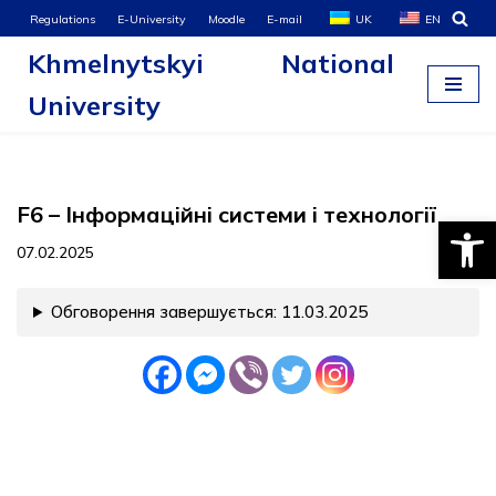
Regulations
E-University
Moodle
E-mail
UK
EN
Khmelnytskyi National
Skip
to
University
content
F6 – Інформаційні системи і технології
Open
07.02.2025
Обговорення завершується: 11.03.2025