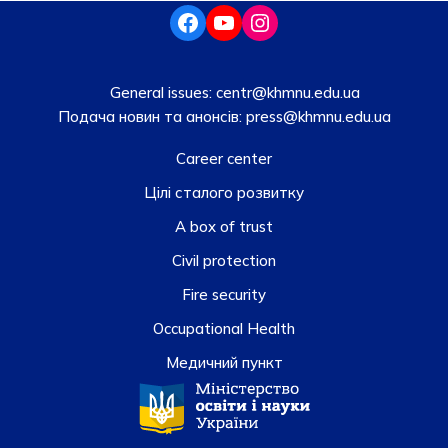
General issues:
centr@khmnu.edu.ua
Подача новин та анонсів:
press@khmnu.edu.ua
Career center
Цілі сталого розвитку
A box of trust
Civil protection
Fire security
Occupational Health
Медичний пункт