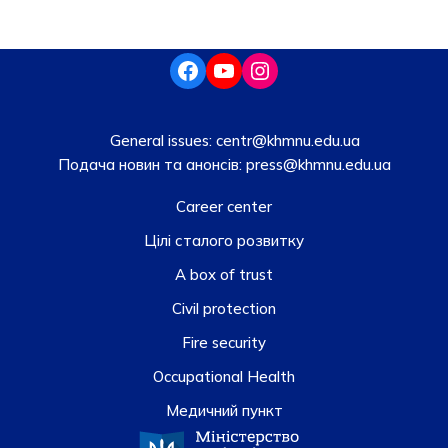
General issues:
centr@khmnu.edu.ua
Подача новин та анонсів:
press@khmnu.edu.ua
Career center
Цілі сталого розвитку
A box of trust
Civil protection
Fire security
Occupational Health
Медичний пункт