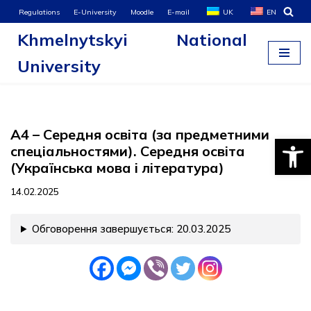
Regulations
E-University
Moodle
E-mail
UK
EN
Khmelnytskyi National
Skip
to
University
content
A4 – Середня освіта (за предметними
Open
спеціальностями). Середня освіта
(Українська мова і література)
14.02.2025
Обговорення завершується: 20.03.2025