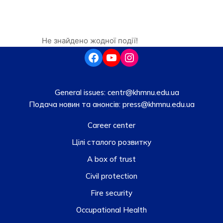
Не знайдено жодної події!
General issues:
centr@khmnu.edu.ua
Подача новин та анонсів:
press@khmnu.edu.ua
Career center
Цілі сталого розвитку
A box of trust
Civil protection
Fire security
Occupational Health