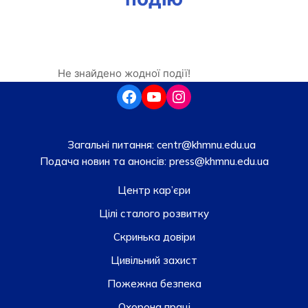
Не знайдено жодної події!
Загальні питання:
centr@khmnu.edu.ua
Подача новин та анонсів:
press@khmnu.edu.ua
Центр кар’єри
Цілі сталого розвитку
Скринька довiри
Цивільний захист
Пожежна безпека
Охорона праці