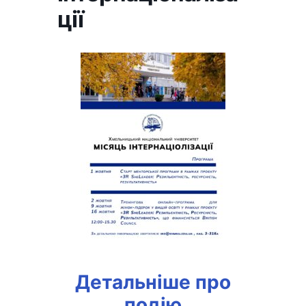
ції
Детальніше про
подію