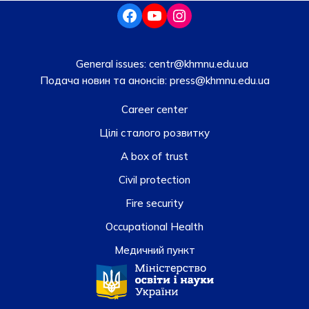
General issues:
centr@khmnu.edu.ua
Подача новин та анонсів:
press@khmnu.edu.ua
Career center
Цілі сталого розвитку
A box of trust
Civil protection
Fire security
Occupational Health
Медичний пункт