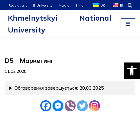
Regulations
E-University
Moodle
E-mail
UK
EN
Khmelnytskyi National
Skip
to
University
content
D5 – Маркетинг
Open
11.02.2025
Обговорення завершується: 20.03.2025