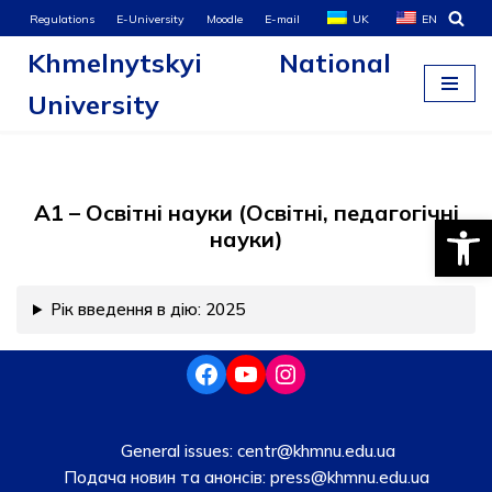
Regulations
E-University
Moodle
E-mail
UK
EN
Khmelnytskyi National
Skip
to
University
content
A1 – Освітні науки (Освітні, педагогічні
Open
науки)
Рік введення в дію: 2025
General issues:
centr@khmnu.edu.ua
Подача новин та анонсів:
press@khmnu.edu.ua