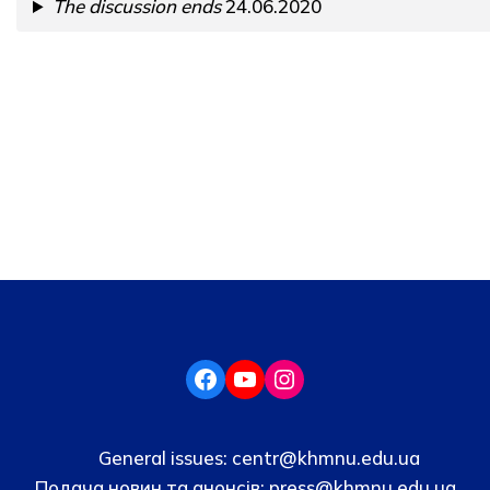
The discussion ends
24.06.2020
General issues:
centr@khmnu.edu.ua
Подача новин та анонсів:
press@khmnu.edu.ua