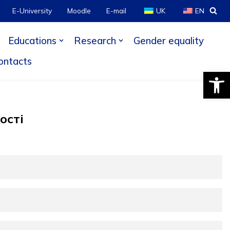
E-University
Moodle
E-mail
UK
EN
Educations
Research
Gender equality
ontacts
Open
ості