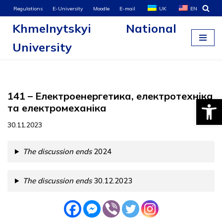
Regulations
E-University
Moodle
E-mail
UK
EN
Khmelnytskyi National
Skip
to
University
content
141 – Електроенергетика, електротехніка
Open
та електромеханіка
30.11.2023
The discussion ends
2024
The discussion ends
30.12.2023