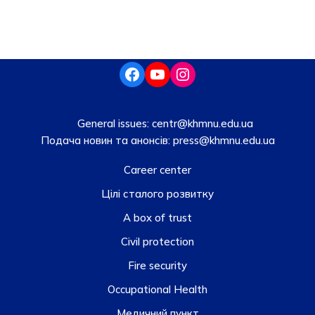
General issues:
centr@khmnu.edu.ua
Подача новин та анонсів:
press@khmnu.edu.ua
Career center
Цілі сталого розвитку
A box of trust
Civil protection
Fire security
Occupational Health
Медичний пункт