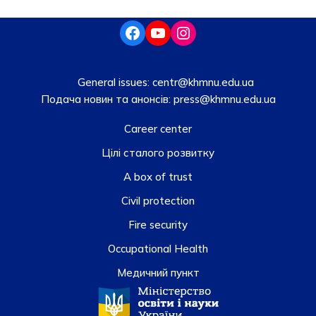
General issues:
centr@khmnu.edu.ua
Подача новин та анонсів:
press@khmnu.edu.ua
Career center
Цілі сталого розвитку
A box of trust
Civil protection
Fire security
Occupational Health
Медичний пункт