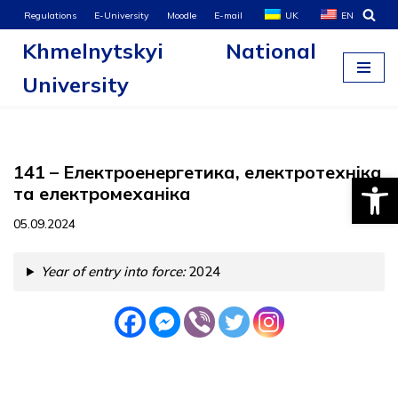
Regulations
E-University
Moodle
E-mail
UK
EN
Khmelnytskyi National
Skip
to
University
content
141 – Електроенергетика, електротехніка
Open
та електромеханіка
05.09.2024
Year of entry into force:
2024