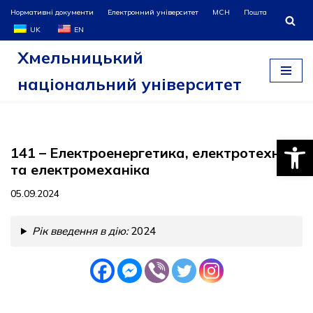
Нормативні документи
Електронний університет
МСН
Пошта
UK
EN
Перейти
Хмельницький
до
вмісту
національний університет
Відкри
141 – Електроенергетика, електротехніка
та електромеханіка
05.09.2024
Рік введення в дію:
2024