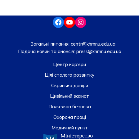
Загальні питання:
centr@khmnu.edu.ua
Подача новин та анонсів:
press@khmnu.edu.ua
Центр кар’єри
Цілі сталого розвитку
Скринька довiри
Цивільний захист
Пожежна безпека
Охорона праці
Медичний пункт