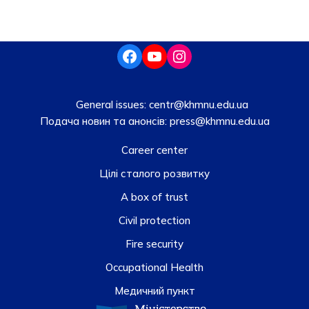
General issues:
centr@khmnu.edu.ua
Подача новин та анонсів:
press@khmnu.edu.ua
Career center
Цілі сталого розвитку
A box of trust
Civil protection
Fire security
Occupational Health
Медичний пункт