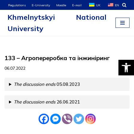
Regulations
E-University
Moodle
E-mail
UK
EN
Khmelnytskyi National
Skip
to
University
content
133 – Агропереробка та інжиніринг
Open
06.07.2022
The discussion ends
05.08.2023
The discussion ends
26.06.2021