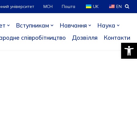
нний університет
МСН
Пошта
UK
EN
ет
Вступникам
Навчання
Наука
ародне співробітництво
Дозвілля
Контакти
Відкри