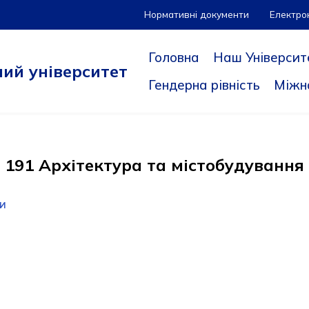
Нормативні документи
Електро
Головна
Наш Університ
ий університет
Гендерна рівність
Міжн
191 Архітектура та містобудування
и