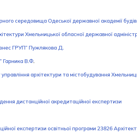
рного середовища Одеської державної академії будів
хітектури Хмельницької обласної державної адміністра
ізнес ГРУП” Пужлякова Д.
 Гарника В.Ф
.
 управління архітектури та містобудування Хмельниць
едення дистанційної акредитаційної експертизи
ційної експертизи освітньої програми 23826 Архітект