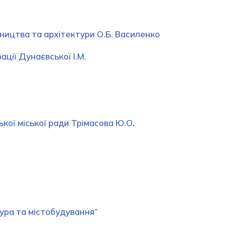
ництва та архітектури О.Б. Василенко
ції Дунаєвської І.М.
кої міської ради Трімасова Ю.О
.
ура та містобудування”