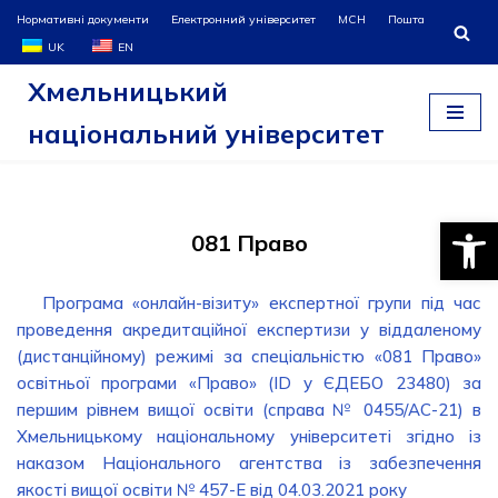
Нормативні документи
Електронний університет
МСН
Пошта
UK
EN
Перейти
Хмельницький
до
вмісту
національний університет
Відкри
081 Право
Програма «онлайн-візиту» експертної групи під час
проведення акредитаційної експертизи у віддаленому
(дистанційному) режимі за спеціальністю «081 Право»
освітньої програми «Право» (ID у ЄДЕБО 23480) за
першим рівнем вищої освіти (справа № 0455/АС-21) в
Хмельницькому національному університеті згідно із
наказом Національного агентства із забезпечення
якості вищої освіти № 457-E від 04.03.2021 року