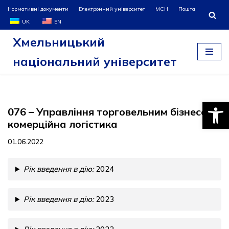
Нормативні документи
Електронний університет
МСН
Пошта
UK
EN
Перейти
Хмельницький
до
вмісту
національний університет
Відкри
076 – Управління торговельним бізнесом і
комерційна логістика
01.06.2022
Рік введення в дію:
2024
Рік введення в дію:
2023