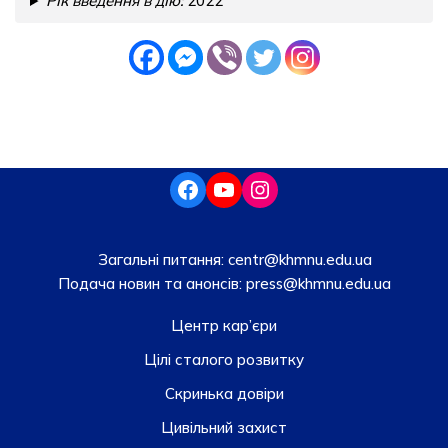
Рік введення в дію:
2022
Загальні питання:
centr@khmnu.edu.ua
Подача новин та анонсів:
press@khmnu.edu.ua
Центр кар’єри
Цілі сталого розвитку
Скринька довiри
Цивільний захист