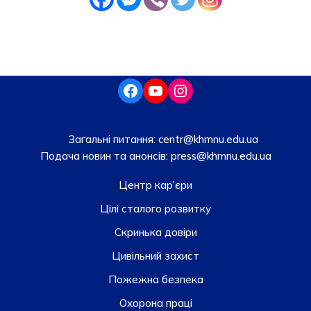
Загальні питання:
centr@khmnu.edu.ua
Подача новин та анонсів:
press@khmnu.edu.ua
Центр кар’єри
Цілі сталого розвитку
Скринька довiри
Цивільний захист
Пожежна безпека
Охорона праці