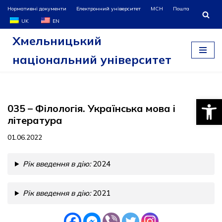
Нормативні документи
Електронний університет
МСН
Пошта
UK
EN
Перейти
Хмельницький
до
вмісту
національний університет
Відкри
035 – Філологія. Українська мова і
література
01.06.2022
Рік введення в дію:
2024
Рік введення в дію:
2021