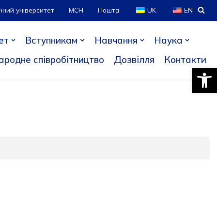
нний університет
МСН
Пошта
UK
EN
ет
Вступникам
Навчання
Наука
ародне співробітництво
Дозвілля
Контакти
Відкри