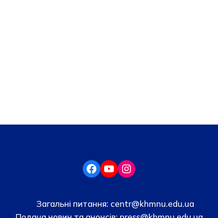
Загальні питання:
centr@khmnu.edu.ua
Подача новин та анонсів:
press@khmnu.edu.ua