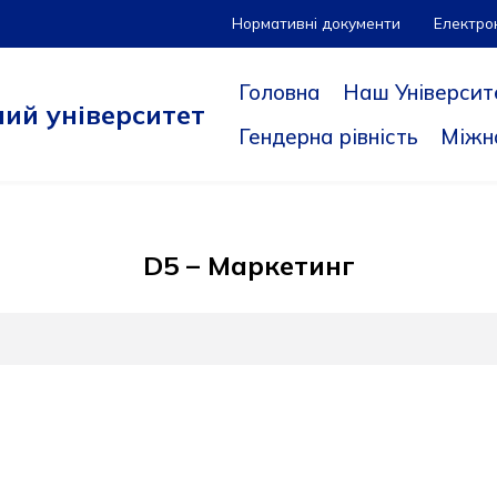
Нормативні документи
Електро
Головна
Наш Університ
ий університет
Гендерна рівність
Міжн
D5 – Маркетинг