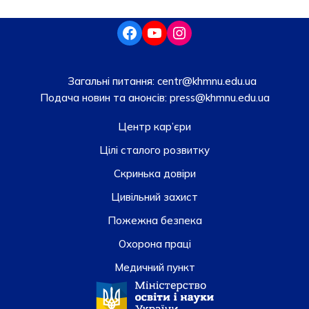
Загальні питання:
centr@khmnu.edu.ua
Подача новин та анонсів:
press@khmnu.edu.ua
Центр кар’єри
Цілі сталого розвитку
Скринька довiри
Цивільний захист
Пожежна безпека
Охорона праці
Медичний пункт