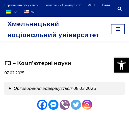
Нормативні документи
Електронний університет
МСН
Пошта
UK
EN
Перейти
Хмельницький
до
вмісту
національний університет
Відкри
F3 – Комп’ютерні науки
07.02.2025
Обговорення завершується:
08.03.2025