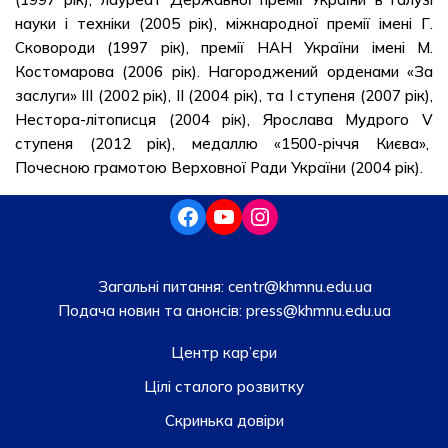
науки і техніки (2005 рік), міжнародної премії імені Г.
Сковороди (1997 рік), премії НАН України імені М.
Костомарова (2006 рік). Нагороджений орденами «За
заслуги» III (2002 рік), II (2004 рік), та І ступеня (2007 рік),
Нестора-літописця (2004 рік), Ярослава Мудрого V
ступеня (2012 рік), медаллю «1500-річчя Києва»,
Почесною грамотою Верховної Ради України (2004 рік).
Загальні питання:
centr@khmnu.edu.ua
Подача новин та анонсів:
press@khmnu.edu.ua
Центр кар’єри
Цілі сталого розвитку
Скринька довiри