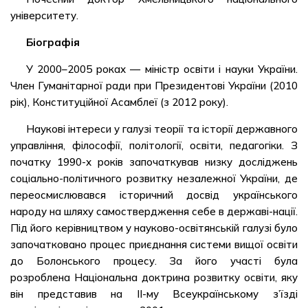
університету.
Біографія
У 2000–2005 роках — міністр освіти і науки України.
Член Гуманітарної ради при Президентові України (2010
рік), Конституційної Асамблеї (з 2012 року).
Наукові інтереси у галузі теорії та історії державного
управління, філософії, політології, освіти, педагогіки. З
початку 1990-х років започаткував низку досліджень
соціально-політичного розвитку незалежної України, де
переосмислювався історичний досвід українського
народу на шляху самоствердження себе в державі-нації.
Під його керівництвом у науково-освітянській галузі було
започатковано процес приєднання системи вищої освіти
до Болонського процесу. За його участі була
розроблена Національна доктрина розвитку освіти, яку
він представив на ІІ-му Всеукраїнському з’їзді