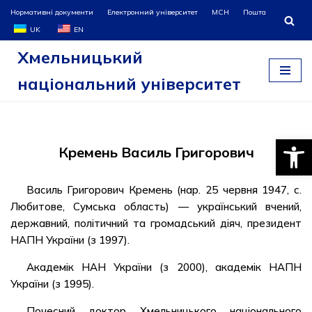
Нормативні документи
Електронний університет
МСН
Пошта
UK
EN
Перейти
Хмельницький
до
вмісту
національний університет
Відкри
Кремень Василь Григорович
Василь Григорович Кремень (нар. 25 червня 1947, с.
Любитове, Сумська область) — український вчений,
державний, політичний та громадський діяч, президент
НАПН України (з 1997).
Академік НАН України (з 2000), академік НАПН
України (з 1995).
Почесний доктор Хмельницького національного