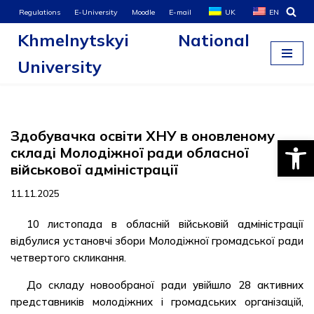
Regulations
E-University
Moodle
E-mail
UK
EN
Khmelnytskyi National
Skip
to
University
content
Здобувачка освіти ХНУ в оновленому
Open
складі Молодіжної ради обласної
військової адміністрації
11.11.2025
10 листопада в обласній військовій адміністрації
відбулися установчі збори Молодіжної громадської ради
четвертого скликання.
До складу новообраної ради увійшло 28 активних
представників молодіжних і громадських організацій,