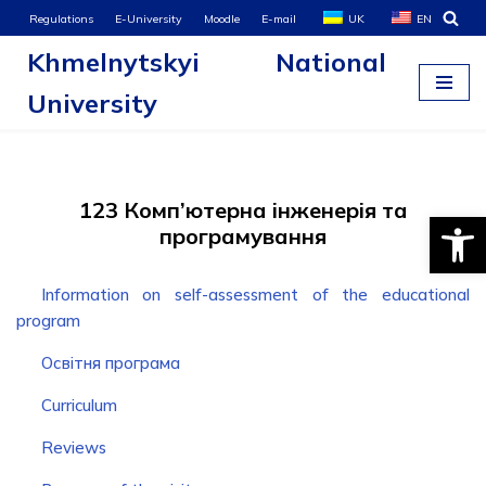
Regulations
E-University
Moodle
E-mail
UK
EN
Khmelnytskyi National
Skip
to
University
content
123 Комп’ютерна інженерія та
Open
програмування
Information on self-assessment of the educational
program
Освітня програма
Curriculum
Reviews