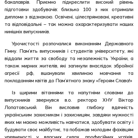
бакалаврів. Приємно підкреслити високий рівень
підготовки здобувачів: близько 100 з них отримали
дипломи з відзнакою. Освічені, цілеспрямовані, креативні
та відповідальні – так можна охарактеризувати наших
нинішніх випускників.
Урочистості розпочалися виконанням Державного
Гімну. Пам’ять випускників і студентів університету, які
віддали життя за свободу та незалежність України, а
також мирних жителів, які загинули внаслідок збройної
агресії рф, вшанували хвилиною мовчання та
покладанням квітів до Пам’ятного знаку «Героям Слава!»
Із щирими вітаннями та напутніми словами до
випускників звернувся в.о. ректора ХНУ Віктор
Лопатовський. Він висловив глибоку вдячність
українським захисникам і захисницям, завдяки мужності
яких ми маємо можливість навчатися, здобувати освіту і
будувати своє майбутнє, та побажав молодим фахівцям
упевненості у власних силах, професійних успіхів,