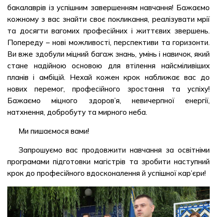
бакалаврів із успішним завершенням навчання! Бажаємо
кожному з вас знайти своє покликання, реалізувати мрії
та досягти вагомих професійних і життєвих звершень.
Попереду – нові можливості, перспективи та горизонти.
Ви вже здобули міцний багаж знань, умінь і навичок, який
стане надійною основою для втілення найсміливіших
планів і амбіцій. Нехай кожен крок наближає вас до
нових перемог, професійного зростання та успіху!
Бажаємо міцного здоров’я, невичерпної енергії,
натхнення, добробуту та мирного неба.
Ми пишаємося вами!
Запрошуємо вас продовжити навчання за освітніми
програмами підготовки магістрів та зробити наступний
крок до професійного вдосконалення й успішної кар’єри!