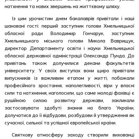
натхнення та нових звершень на життєвому шляху.
Із цим урочистим днем бакалаврів привітали і наші
шановані гості: перший заступник голови Хмельницької
обласної ради Володимир Гончарук, заступник
Хмельницького міського голови Микола Ваврищук,
директор Департаменту освіти і науки Хмельницької
обласної державної адміністрації Олександр Пунда. До
привітань також долучилися декани факультетів
університету. У своїх виступах вони щиро привітали
випускників із важливим етапом у житті, побажали
професійного зростання, наполегливості, віри у власні
сили та натхнення, наголосили, що саме молоді фахівці є
рушійною силою розвитку держави, закликали
застосовувати здобуті знання на благо України,
долучатися до її відбудови, розбудови й утвердження як
сучасної, сильної та успішної європейської країни.
Святкову атмосферу заходу створили вихованці