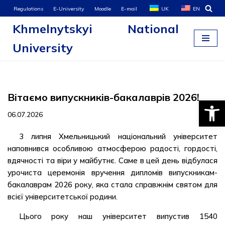
Regulations
E-University
Moodle
E-mail
UK
EN
Khmelnytskyi National
Skip
to
University
content
Вітаємо випускників-бакалаврів 2026!
Open
06.07.2026
3 липня Хмельницький національний університет
наповнився особливою атмосферою радості, гордості,
вдячності та віри у майбутнє. Саме в цей день відбулася
урочиста церемонія вручення дипломів випускникам-
бакалаврам 2026 року, яка стала справжнім святом для
всієї університетської родини.
Цього року наш університет випустив 1540