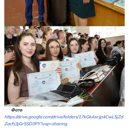
Фото
https://drive.google.com/drive/folders/17kGkAxrJp4CwL5jZd
Zacfs3jGr5SD3PY?usp=sharing