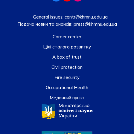
General issues:
centr@khmnu.edu.ua
Подача новин та анонсів:
press@khmnu.edu.ua
Career center
Цілі сталого розвитку
A box of trust
Civil protection
Fire security
Occupational Health
Медичний пункт