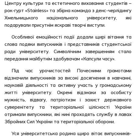
Центру культури та естетичного виховання студентів –
рок-гурт «Stainless» та збірна команда з денс-черлідингу
Хмельницького національного університету, які
подарували присутнім яскраві творчі виступи.
Особливої емоційності події додали щирі вітання та
слова подяки випускників і представників студентської
ради університету. Символічним завершенням стало
передання майбутнім здобувачам «Капсули часу».
Під час урочистостей Почесними грамотами
відзначили випускників за високі досягнення в навчанні,
науковій діяльності та активну участь у громадському
житті університету. Окремі відзнаки за особисту
мужність, відвагу, патріотизм і захист державного
суверенітету та територіальної цілісності України
отримали випускники, які нині проходять службу в лавах
Збройних Сил України та територіальної оборони.
Уся університетська родина щиро вітає випускників-