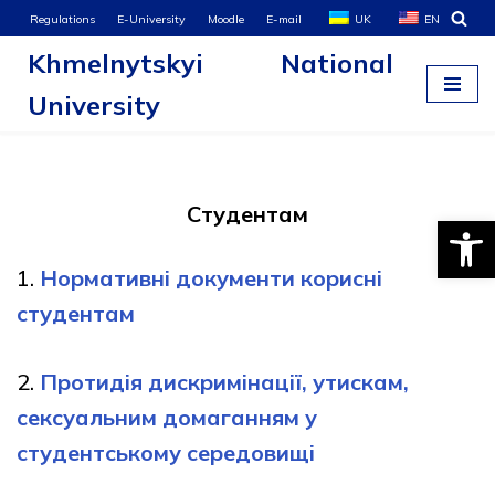
Regulations
E-University
Moodle
E-mail
UK
EN
Khmelnytskyi National
Skip
to
University
content
Студентам
Open
1.
Нормативні документи корисні
студентам
2.
Протидія дискримінації, утискам,
сексуальним домаганням у
студентському середовищі