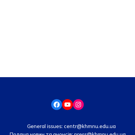
General issues:
centr@khmnu.edu.ua
Подача новин та анонсів:
press@khmnu.edu.ua