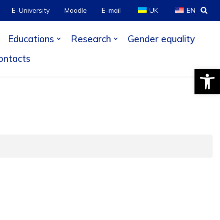
E-University
Moodle
E-mail
UK
EN
Educations
Research
Gender equality
ontacts
Open