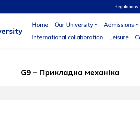
Regulations
Home
Our University
Admissions
ersity
International collaboration
Leisure
C
G9 – Прикладна механіка