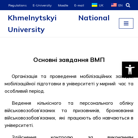
Regulations
E-University
Moodle
E-mail
UK
EN
Khmelnytskyi National
Skip
to
University
content
Основні завдання ВМП
Open
Організація та проведення мобілізаційних заходів,
мобілізаційної підготовки в університеті у мирний час та
особливий період.
Ведення кількісного та персонального обліку
військовозобов’язаних та призовників, бронювання
військовозобов’язаних, які працюють або навчаються в
університеті.
Здійснення контролю за виконанням