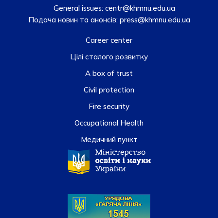
General issues:
centr@khmnu.edu.ua
Подача новин та анонсів:
press@khmnu.edu.ua
Career center
Цілі сталого розвитку
A box of trust
Civil protection
Fire security
Occupational Health
Медичний пункт