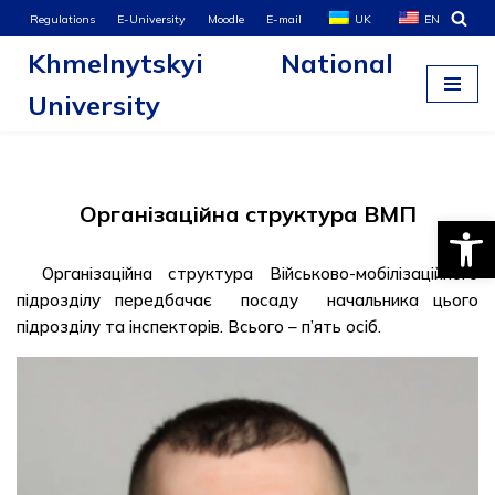
Regulations
E-University
Moodle
E-mail
UK
EN
Khmelnytskyi National
Skip
to
University
content
Організаційна структура ВМП
Open
Організаційна структура Військово-мобілізаційного
підрозділу передбачає посаду начальника цього
підрозділу та інспекторів. Всього – п’ять осіб.