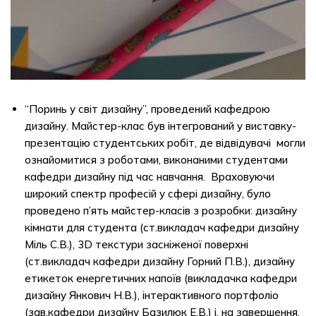
“Поринь у світ дизайну”, проведений кафедрою
дизайну. Майстер-клас був інтегрований у виставку-
презентацію студентських робіт, де відвідувачі могли
ознайомитися з роботами, виконаними студентами
кафедри дизайну під час навчання. Враховуючи
широкий спектр професій у сфері дизайну, було
проведено п’ять майстер-класів з розробки: дизайну
кімнати для студента (ст.викладач кафедри дизайну
Міль С.В.), 3D текстури засніженої поверхні
(ст.викладач кафедри дизайну Горний П.В.), дизайну
етикеток енергетичних напоїв (викладачка кафедри
дизайну Янкович Н.В.), інтерактивного портфоліо
(зав.кафедри дизайну Базилюк Е.В.) і, на завершення,