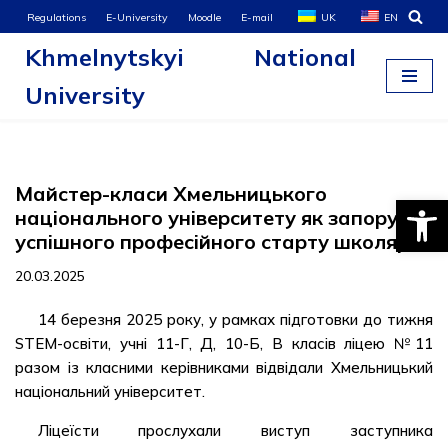
Regulations
E-University
Moodle
E-mail
UK
EN
Khmelnytskyi National
Skip
to
University
content
Майстер-класи Хмельницького
Open
національного університету як запорука
успішного професійного старту школярів
20.03.2025
14 березня 2025 року, у рамках підготовки до тижня
STEM-освіти, учні 11-Г, Д, 10-Б, В класів ліцею №11
разом із класними керівниками відвідали Хмельницький
національний університет.
Ліцеїсти прослухали виступ заступника