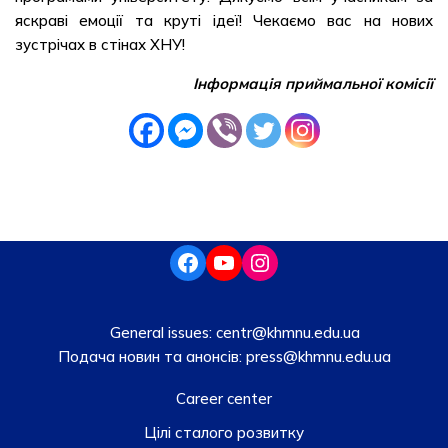
яскраві емоції та круті ідеї! Чекаємо вас на нових
зустрічах в стінах ХНУ!
Інформація приймальної комісії
General issues:
centr@khmnu.edu.ua
Подача новин та анонсів:
press@khmnu.edu.ua
Career center
Цілі сталого розвитку