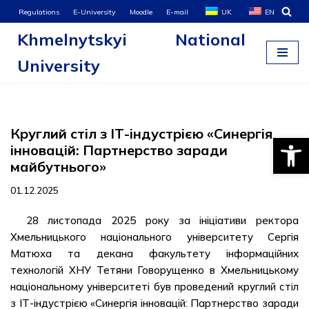
Regulations
E-University
Moodle
E-mail
UK
EN
Khmelnytskyi National
Skip
to
University
content
Круглий стіл з ІТ-індустрією «Синергія
Open
інновацій: Партнерство заради
майбутнього»
01.12.2025
28 листопада 2025 року за ініціативи ректора
Хмельницького національного університету Сергія
Матюха та декана факультету інформаційних
технологій ХНУ Тетяни Говорущенко в Хмельницькому
національному університеті був проведений круглий стіл
з ІТ-індустрією «Синергія інновацій: Партнерство заради