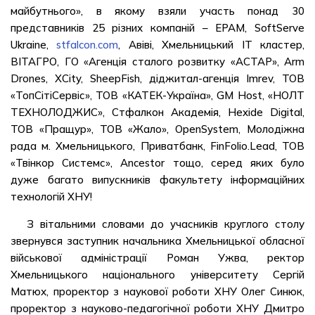
майбутнього», в якому взяли участь понад 30
представників 25 різних компаній – EPAM, SoftServe
Ukraine,
stfalcon.com
, Авіві, Хмельницький ІТ кластер,
ВІТАГРО, ГО «Агенція сталого розвитку «АСТАР», Arm
Drones, XCity, SheepFish, діджитал-агенція Imrev, ТОВ
«ТопСітіСервіс», ТОВ «КАТЕК-Україна», GM Host, «НОЛТ
ТЕХНОЛОДЖИС», Стфалкон Академія, Hexide Digital,
ТОВ «Пращур», ТОВ «Жало», OpenSystem, Молодіжна
рада м. Хмельницького, Приватбанк, FinFolio.Lead, ТОВ
«Твінкор Системс», Ancestor тощо, серед яких було
дуже багато випускників факультету інформаційних
технологій ХНУ!
З вітальними словами до учасників круглого столу
звернувся заступник начальника Хмельницької обласної
військової адміністрації Роман Ужва, ректор
Хмельницького національного університету Сергій
Матюх, проректор з наукової роботи ХНУ Олег Синюк,
проректор з науково-педагогічної роботи ХНУ Дмитро