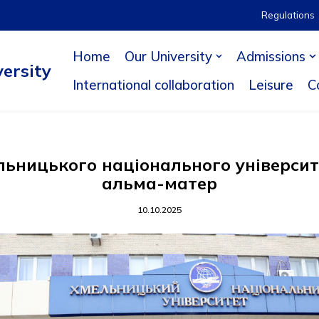
Regulations
Home
Our University
Admissions
ersity
International collaboration
Leisure
C
ницького національного університет
альма-матер
10.10.2025