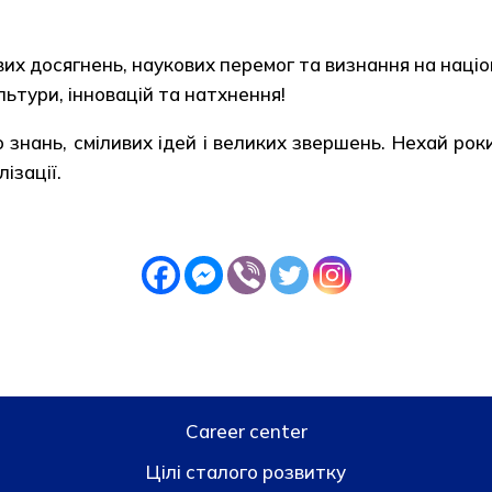
их досягнень, наукових перемог та визнання на націо
льтури, інновацій та натхнення!
 знань, сміливих ідей і великих звершень. Нехай р
ізації.
Career center
Цілі сталого розвитку