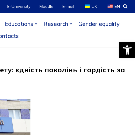
E-University
Moodle
E-mail
UK
EN
Educations
Research
Gender equality
ontacts
Open
у: єдність поколінь і гордість за