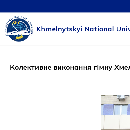
Skip
to
Khmelnytskyi National Univ
content
Колективне виконання гімну Хмель