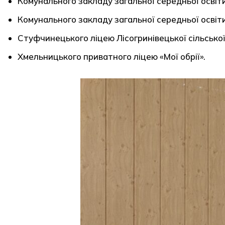
Комунального закладу загальної середньої освіти
Комунального закладу загальної середньої освіт
Стуфчинецького ліцею Лісогринівецької сільсько
Хмельницького приватного ліцею «Мої обрії».