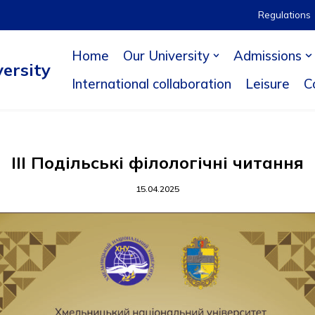
Regulations
Home
Our University
Admissions
ersity
International collaboration
Leisure
C
ІІІ Подільські філологічні читання
15.04.2025