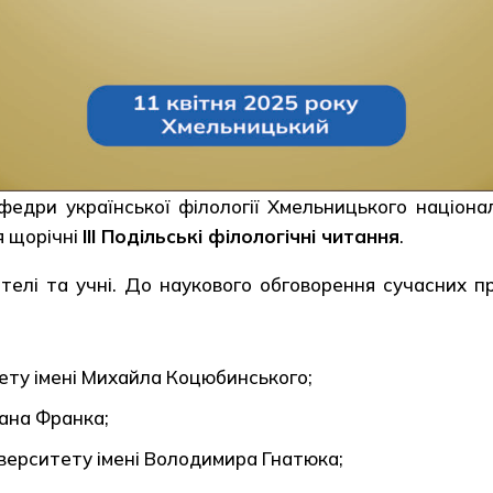
федри української філології Хмельницького націона
я щорічні
ІІІ Подільські філологічні читання
.
ителі та учні. До наукового обговорення сучасних 
ету імені Михайла Коцюбинського;
вана Франка;
іверситету імені Володимира Гнатюка;