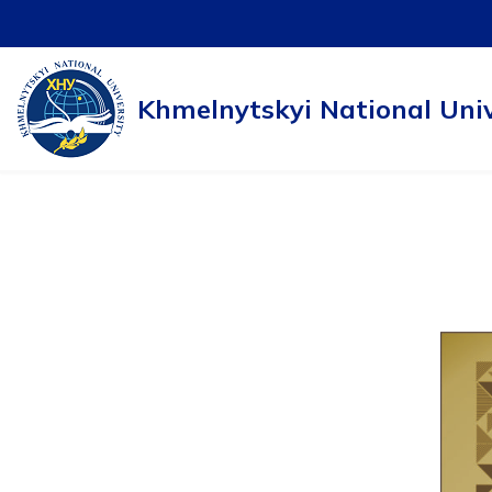
Skip
to
Khmelnytskyi National Univ
content