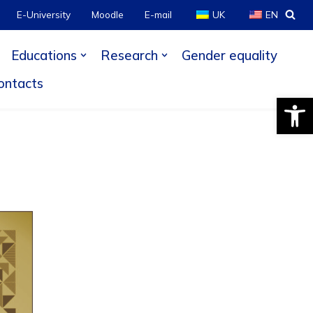
E-University
Moodle
E-mail
UK
EN
Educations
Research
Gender equality
ontacts
Open