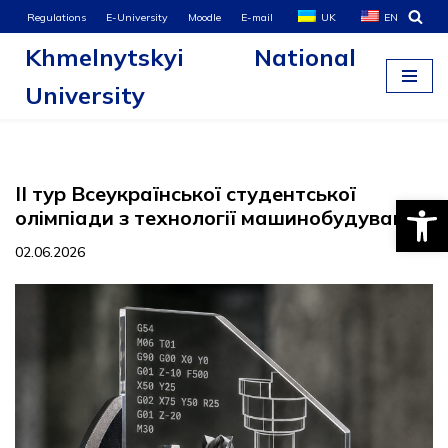
Regulations
E-University
Moodle
E-mail
UK
EN
Khmelnytskyi National
Skip
to
University
content
II тур Всеукраїнської студентської
Open
олімпіади з технології машинобудування
02.06.2026