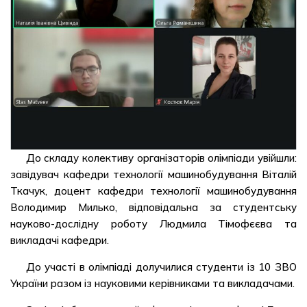
До складу колективу організаторів олімпіади увійшли:
завідувач кафедри технології машинобудування Віталій
Ткачук, доцент кафедри технології машинобудування
Володимир Милько, відповідальна за студентську
науково-дослідну роботу Людмила Тімофєєва та
викладачі кафедри.
До участі в олімпіаді долучилися студенти із 10 ЗВО
України разом із науковими керівниками та викладачами.