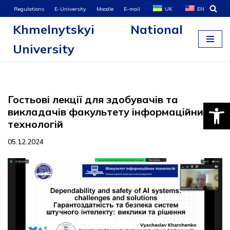
Regulations
E-University
Moodle
E-mail
UK
EN
Khmelnytskyi National
Skip
to
University
content
Гостьові лекції для здобувачів та
Open
викладачів факультету інформаційних
технологій
05.12.2024