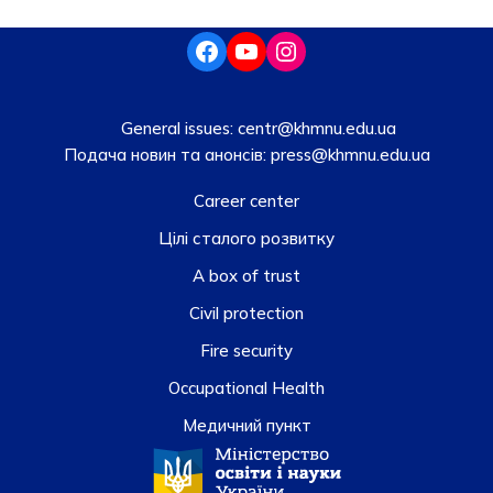
General issues:
centr@khmnu.edu.ua
Подача новин та анонсів:
press@khmnu.edu.ua
Career center
Цілі сталого розвитку
A box of trust
Civil protection
Fire security
Occupational Health
Медичний пункт