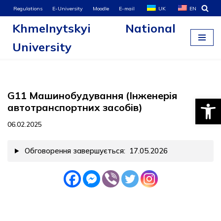
Regulations
E-University
Moodle
E-mail
UK
EN
Khmelnytskyi National
Skip
to
University
content
G11 Машинобудування (Інженерія
Open
автотранспортних засобів)
06.02.2025
Обговорення завершується: 17.05.2026