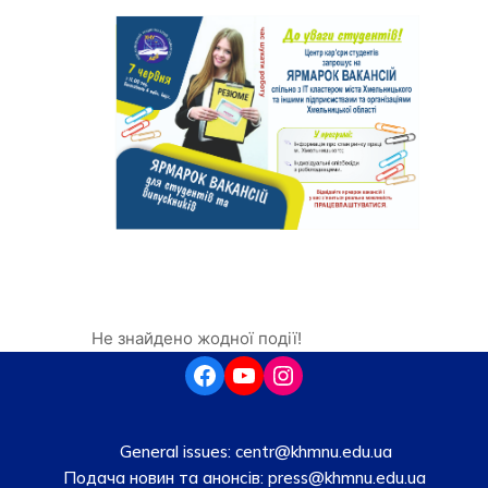
Не знайдено жодної події!
General issues:
centr@khmnu.edu.ua
Подача новин та анонсів:
press@khmnu.edu.ua