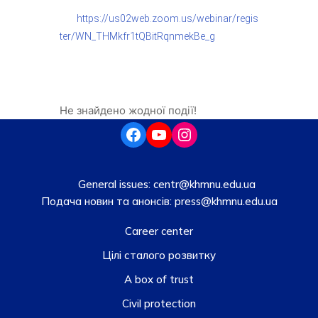
https://us02web.zoom.us/webinar/regis
ter/WN_THMkfr1tQBitRqnmekBe_g
Не знайдено жодної події!
General issues:
centr@khmnu.edu.ua
Подача новин та анонсів:
press@khmnu.edu.ua
Career center
Цілі сталого розвитку
A box of trust
Civil protection