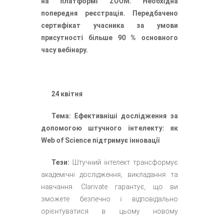
на платформі ZOOM. Необхідна
попередня реєстрація. Передбачено
сертифікат учасника за умови
присутності більше 90 % основного
часу вебінару.
24 квітня
Тема: Ефективніші дослідження за
допомогою штучного інтелекту: як
Web of Science підтримує інновації
Тези:
Штучний інтелект трансформує
академічні дослідження, викладання та
навчання. Clarivate гарантує, що ви
зможете безпечно і відповідально
орієнтуватися в цьому новому