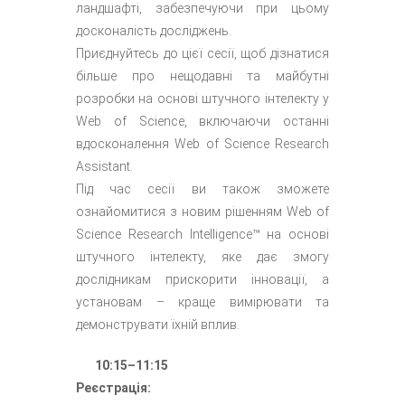
ландшафті, забезпечуючи при цьому
досконалість досліджень.
Приєднуйтесь до цієї сесії, щоб дізнатися
більше про нещодавні та майбутні
розробки на основі штучного інтелекту у
Web of Science, включаючи останні
вдосконалення Web of Science Research
Assistant.
Під час сесії ви також зможете
ознайомитися з новим рішенням Web of
Science Research Intelligence™ на основі
штучного інтелекту, яке дає змогу
дослідникам прискорити інновації, а
установам – краще вимірювати та
демонструвати їхній вплив.
10:15–11:15
Реєстрація: