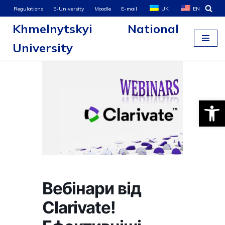
Regulations
E-University
Moodle
E-mail
UK
EN
Khmelnytskyi National
Skip
to
University
content
Open
Вебінари від
Clarivate!