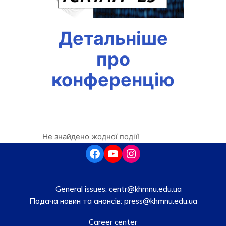
Детальніше
про
конференцію
Не знайдено жодної події!
General issues:
centr@khmnu.edu.ua
Подача новин та анонсів:
press@khmnu.edu.ua
Career center