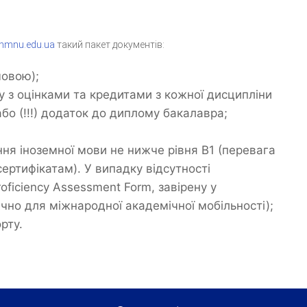
hmnu.edu.ua
такий пакет документів:
мовою);
у з оцінками та кредитами з кожної дисципліни
або (!!!) додаток до диплому бакалавра;
ня іноземної мови не нижче рівня B1 (перевага
ртифікатам). У випадку відсутності
oficiency Assessment Form, завірену у
чно для міжнародної академічної мобільності);
рту.