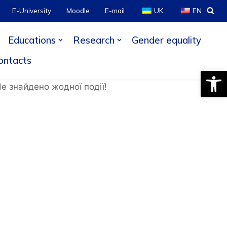
E-University
Moodle
E-mail
UK
EN
Educations
Research
Gender equality
ontacts
Open
е знайдено жодної події!