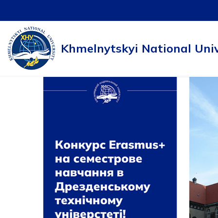
Skip
to
Khmelnytskyi National Univ
content