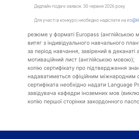
Дедлайн подачі заявок: 30 червня 2026 року
Для участі в конкурсі необхідно надіслати на
iro@k
резюме у форматі Europass (англійською 
витяг з індивідуального навчального план
за період навчання, завірений в деканаті 
мотиваційний лист (англійською мовою);
копію сертифікату про підтвердження знан
надаватиметься офіційним міжнародним се
сертифіката необхідно надати Language Pr
завідувача кафедри іноземних мов (виклю
копію першої сторінки закордонного паспо