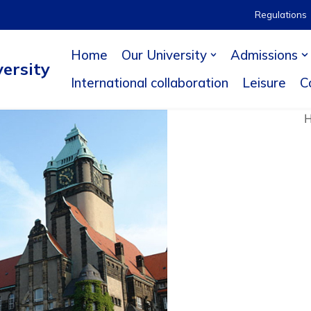
Regulations
Home
Our University
Admissions
ersity
International collaboration
Leisure
C
Н