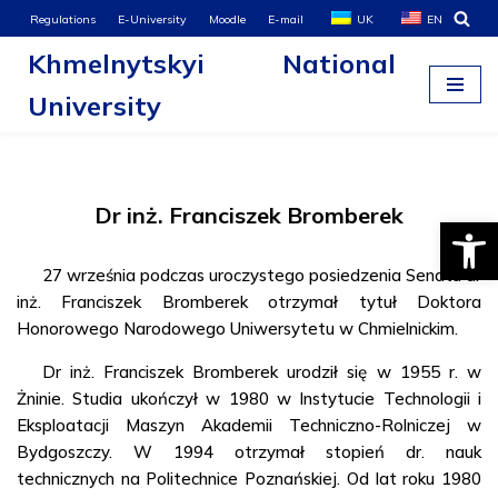
Regulations
E-University
Moodle
E-mail
UK
EN
Khmelnytskyi National
Skip
to
University
content
Dr inż. Franciszek Bromberek
Open
27 września podczas uroczystego posiedzenia Senatu dr
inż. Franciszek Bromberek otrzymał tytuł Doktora
Honorowego Narodowego Uniwersytetu w Chmielnickim.
Dr inż. Franciszek Bromberek urodził się w 1955 r. w
Żninie. Studia ukończył w 1980 w Instytucie Technologii i
Eksploatacji Maszyn Akademii Techniczno-Rolniczej w
Bydgoszczy. W 1994 otrzymał stopień dr. nauk
technicznych na Politechnice Poznańskiej. Od lat roku 1980