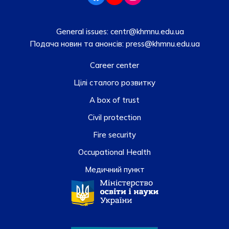
General issues:
centr@khmnu.edu.ua
Подача новин та анонсів:
press@khmnu.edu.ua
Career center
Цілі сталого розвитку
A box of trust
Civil protection
Fire security
Occupational Health
Медичний пункт