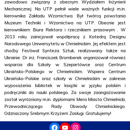
zawodowo związany z obecnym Wydziałem Inżynierii
Mechanicznej. Na UTP pełnił wiele ważnych funkcji m.in.
kierownika Zakładu Wzornictwa. Był twórcą powstania
Muzeum Techniki i Wzornictwa na UTP. Obecnie jest
kierownikiem Biura Rektora i rzecznikiem prasowym . W
2013 roku zainicjował współpracę z Katedrą Designu
Narodowego Uniwersytetu w Chmielnickim. Jej efektem jest
choćby Festiwal Synteza Sztuk, realizowany także na
Ukrainie. Dr inż. Franciszek Bromberek organizował również
wsparcia dla Szkoły w Szepietówce oraz Centrum
Ukraińsko-Polskiego w Chmielnickim. Wspiera Centrum
Ukraińsko-Polskie oraz szkoły w Chmielnickim w zakresie
wyposażenia bibliotek w książki w języku polskim i
podręczniki do nauki polskiego. Za swoje zaangażowanie
został wyróżniony m.in. dyplomami Mera Miasta Chmielnicki,
Przewodniczącego Rady Obwody Chmielnickiego.
Odznaczony Srebrnym Krzyżem Zasługi. Gratulujemy!