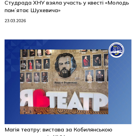
Студрада ХНУ взяла участь у квесті «Молодь
памʼятає Шухевича»
23.03.2026
Магія театру: вистава за Кобилянською