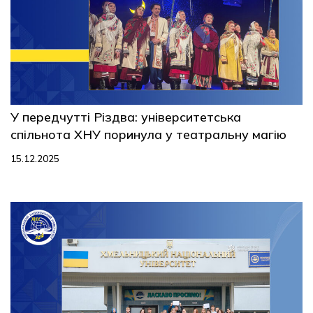
У передчутті Різдва: університетська
спільнота ХНУ поринула у театральну магію
15.12.2025