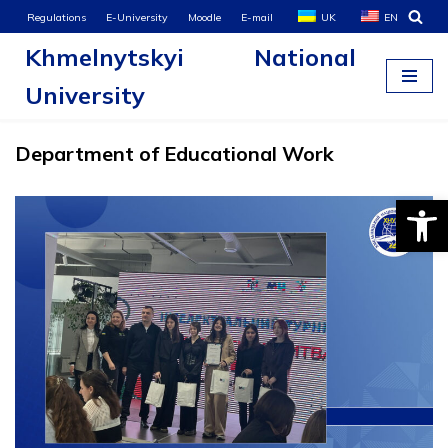
Regulations
E-University
Moodle
E-mail
UK
EN
Khmelnytskyi National
Skip
to
University
content
Department of Educational Work
Open