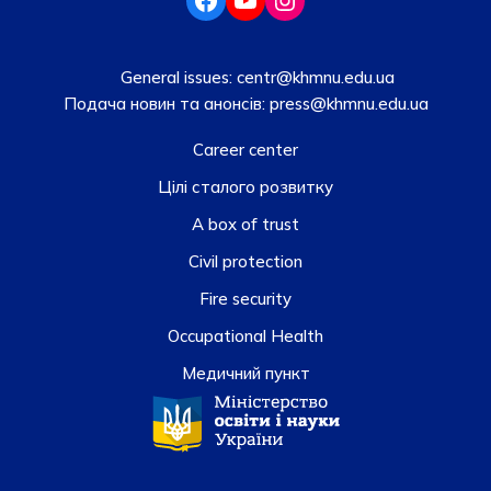
General issues:
centr@khmnu.edu.ua
Подача новин та анонсів:
press@khmnu.edu.ua
Career center
Цілі сталого розвитку
A box of trust
Civil protection
Fire security
Occupational Health
Медичний пункт