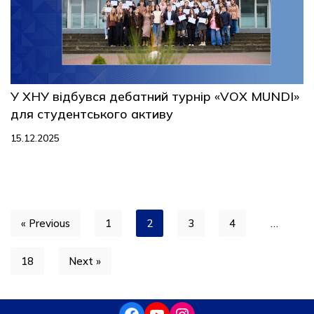
У ХНУ відбувся дебатний турнір «VOX MUNDI»
для студентського активу
15.12.2025
« Previous
1
2
3
4
…
18
Next »