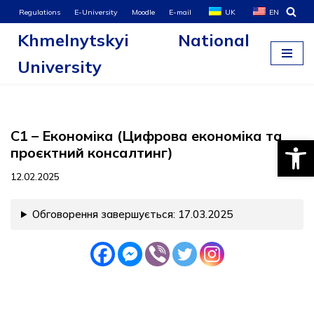
Regulations
E-University
Moodle
E-mail
UK
EN
Khmelnytskyi National
Skip
to
University
content
С1 – Економіка (Цифрова економіка та
Open
проєктний консалтинг)
12.02.2025
Обговорення завершується: 17.03.2025