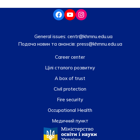
General issues:
centr@khmnu.edu.ua
Подача новин та анонсів:
press@khmnu.edu.ua
Career center
Цілі сталого розвитку
A box of trust
Civil protection
Fire security
Occupational Health
Медичний пункт