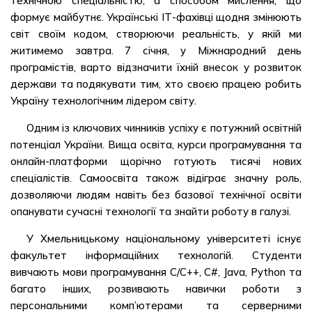
технічною спеціальністю, а способом мислення, що
формує майбутнє. Українські ІТ-фахівці щодня змінюють
світ своїм кодом, створюючи реальність, у якій ми
житимемо завтра. 7 січня, у Міжнародний день
програмістів, варто відзначити їхній внесок у розвиток
держави та подякувати тим, хто своєю працею робить
Україну технологічним лідером світу.
Одним із ключових чинників успіху є потужний освітній
потенціал України. Вища освіта, курси програмування та
онлайн-платформи щорічно готують тисячі нових
спеціалістів. Самоосвіта також відіграє значну роль,
дозволяючи людям навіть без базової технічної освіти
опанувати сучасні технології та знайти роботу в галузі.
У Хмельницькому національному університеті існує
факультет інформаційних технологій. Студенти
вивчають мови програмування C/C++, C#, Java, Python та
багато інших, розвивають навички роботи з
персональними комп’ютерами та серверними