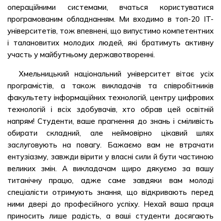
операційними системами, вчаться користуватися
програмованим обладнанням. Ми входимо в топ-20 IT-
університетів, тож впевнені, що випустимо компетентних
і талановитих молодих людей, які братимуть активну
участь у майбутньому державотворенні.
Хмельницький національний університет вітає усіх
програмістів, а також викладачів та співробітників
факультету інформаційних технологій, центру цифрових
технологій і всіх здобувачів, хто обрав цей освітній
напрям! Студенти, ваше прагнення до знань і сміливість
обирати складний, але неймовірно цікавий шлях
заслуговують на повагу. Бажаємо вам не втрачати
ентузіазму, завжди вірити у власні сили й бути частиною
великих змін. А викладачам щиро дякуємо за вашу
титанічну працю, адже саме завдяки вам молоді
спеціалісти отримують знання, що відкривають перед
ними двері до професійного успіху. Нехай ваша праця
приносить лише радість, а ваші студенти досягають