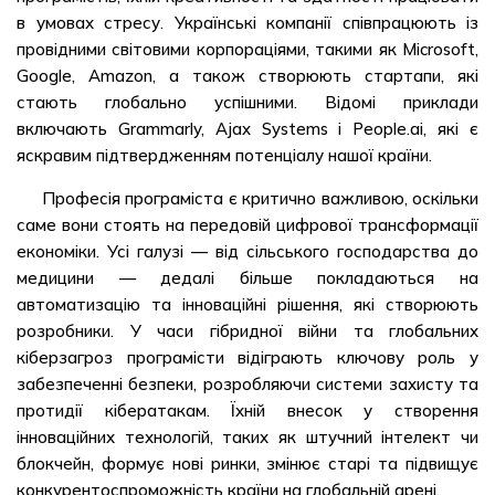
в умовах стресу. Українські компанії співпрацюють із
провідними світовими корпораціями, такими як Microsoft,
Google, Amazon, а також створюють стартапи, які
стають глобально успішними. Відомі приклади
включають Grammarly, Ajax Systems і People.ai, які є
яскравим підтвердженням потенціалу нашої країни.
Професія програміста є критично важливою, оскільки
саме вони стоять на передовій цифрової трансформації
економіки. Усі галузі — від сільського господарства до
медицини — дедалі більше покладаються на
автоматизацію та інноваційні рішення, які створюють
розробники. У часи гібридної війни та глобальних
кіберзагроз програмісти відіграють ключову роль у
забезпеченні безпеки, розробляючи системи захисту та
протидії кібератакам. Їхній внесок у створення
інноваційних технологій, таких як штучний інтелект чи
блокчейн, формує нові ринки, змінює старі та підвищує
конкурентоспроможність країни на глобальній арені.