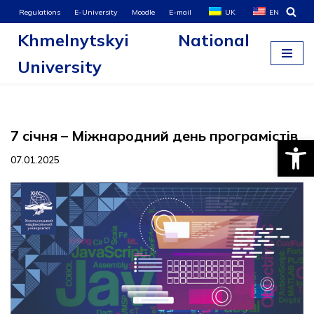
Regulations
E-University
Moodle
E-mail
UK
EN
Khmelnytskyi National
Skip
to
University
content
7 січня – Міжнародний день програмістів
Open
07.01.2025