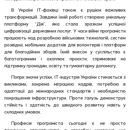
В Україні ІТ-фахівці також є рушієм важливих
трансформацій. Завдяки їхній роботі створено унікальну
платформу “Дія”, яка стала зразком успішної
цифровізації державних послуг. У часи війни програмісти
працюють над розробкою військових технологій, систем
розвідки, мобільних додатків для волонтерів і платформ
для благодійних зборів. Їхній внесок у суспільство є
багатогранним і охоплює проєкти, спрямовані на
підтримку громадян, освіту та гуманітарну допомогу.
Попри значні успіхи, ІТ-індустрія України стикається з
викликами, зокрема міграцією кадрів, потребою в
адаптації до міжнародних стандартів і необхідністю
покращення інфраструктури. Проте галузь демонструє
стійкість і здатність до швидкого розвитку навіть у
складних умовах.
Професія програміста сьогодні є не просто