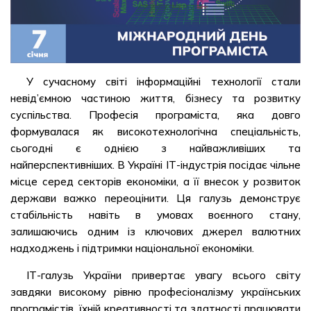
У сучасному світі інформаційні технології стали
невід’ємною частиною життя, бізнесу та розвитку
суспільства. Професія програміста, яка довго
формувалася як високотехнологічна спеціальність,
сьогодні є однією з найважливіших та
найперспективніших. В Україні ІТ-індустрія посідає чільне
місце серед секторів економіки, а її внесок у розвиток
держави важко переоцінити. Ця галузь демонструє
стабільність навіть в умовах воєнного стану,
залишаючись одним із ключових джерел валютних
надходжень і підтримки національної економіки.
ІТ-галузь України привертає увагу всього світу
завдяки високому рівню професіоналізму українських
програмістів, їхній креативності та здатності працювати