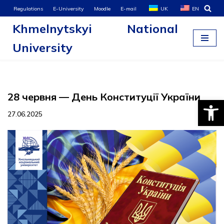
Regulations
E-University
Moodle
E-mail
UK
EN
Khmelnytskyi National
Skip
to
University
content
28 червня — День Конституції України
Open
27.06.2025