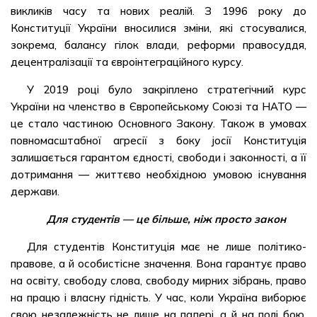
викликів часу та нових реалій. З 1996 року до
Конституції України вносилися зміни, які стосувалися,
зокрема, балансу гілок влади, реформи правосуддя,
децентралізації та євроінтеграційного курсу.
У 2019 році було закріплено стратегічний курс
України на членство в Європейському Союзі та НАТО —
це стало частиною Основного Закону. Також в умовах
повномасштабної агресії з боку jосії Конституція
залишається гарантом єдності, свободи і законності, а її
дотримання — життєво необхідною умовою існування
держави.
Для студентів — це більше, ніж просто закон
Для студентів Конституція має не лише політико-
правове, а й особистісне значення. Вона гарантує право
на освіту, свободу слова, свободу мирних зібрань, право
на працю і власну гідність. У час, коли Україна виборює
свою незалежність не лише на папері, а й на полі бою,