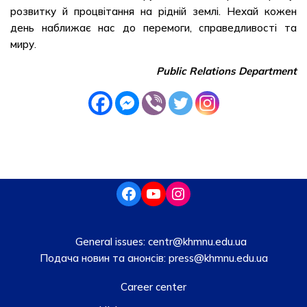
розвитку й процвітання на рідній землі. Нехай кожен
день наближає нас до перемоги, справедливості та
миру.
Public Relations Department
General issues:
centr@khmnu.edu.ua
Подача новин та анонсів:
press@khmnu.edu.ua
Career center