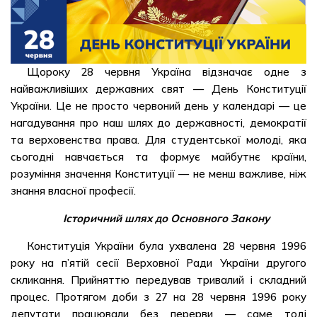
Щороку 28 червня Україна відзначає одне з
найважливіших державних свят — День Конституції
України. Це не просто червоний день у календарі — це
нагадування про наш шлях до державності, демократії
та верховенства права. Для студентської молоді, яка
сьогодні навчається та формує майбутнє країни,
розуміння значення Конституції — не менш важливе, ніж
знання власної професії.
Історичний шлях до Основного Закону
Конституція України була ухвалена 28 червня 1996
року на п’ятій сесії Верховної Ради України другого
скликання. Прийняттю передував тривалий і складний
процес. Протягом доби з 27 на 28 червня 1996 року
депутати працювали без перерви — саме тоді