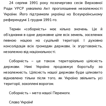
24 серпня 1991 року позачергова сесія Верховної
Ради УРСР ухвалила Акт проголошення незалежності
України. Його підтримали українці на Всеукраїнському
референдумі 1 грудня 1991-го.
Термін «соборність» має кілька значень. Це й
об’єднання в одне державне ціле всіх земель, заселених
певною нацією на суцільній території. І духовна
консолідація всіх громадян держави, їх згуртованість,
незалежно від національності.
Соборність – це також територіальна цілісність
держави. Нині Україна продовжує боротьбу за
незалежність. Цілісність нашої держави буде цілковито
відновлена тільки після того, як Україна звільнить усі
території, захоплені ворогом.
Соборність – мета нашої Перемоги.
Слава Україні!