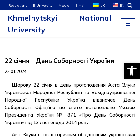
Regulations
E-University
Moodle
E-mail
UK
EN
Khmelnytskyi National
Skip
to
University
content
22 січня – День Соборності України
Open
22.01.2024
Щороку 22 січня в день проголошення Акта Злуки
Української Народної Республіки та Західноукраїнської
Народної Республіки Україна відзначає День
Соборності. Офіційно це свято встановлене Указом
Президента України № 871 «Про День Соборності
України» від 13 листопада 2014 року.
Акт Злуки став історичним об’єднанням українських