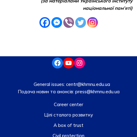
(за матеріалами Українського інституту
національної пам’яті)
General issues:
centr@khmnu.edu.ua
Подача новин та анонсів:
press@khmnu.edu.ua
Career center
Цілі сталого розвитку
A box of trust
Civil protection