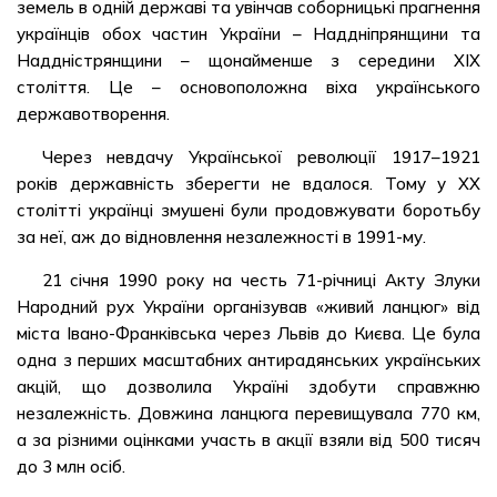
земель в одній державі та увінчав соборницькі прагнення
українців обох частин України – Наддніпрянщини та
Наддністрянщини – щонайменше з середини XIX
століття. Це – основоположна віха українського
державотворення.
Через невдачу Української революції 1917–1921
років державність зберегти не вдалося. Тому у XX
столітті українці змушені були продовжувати боротьбу
за неї, аж до відновлення незалежності в 1991-му.
21 січня 1990 року на честь 71-річниці Акту Злуки
Народний рух України організував «живий ланцюг» від
міста Івано-Франківська через Львів до Києва. Це була
одна з перших масштабних антирадянських українських
акцій, що дозволила Україні здобути справжню
незалежність. Довжина ланцюга перевищувала 770 км,
а за різними оцінками участь в акції взяли від 500 тисяч
до 3 млн осіб.